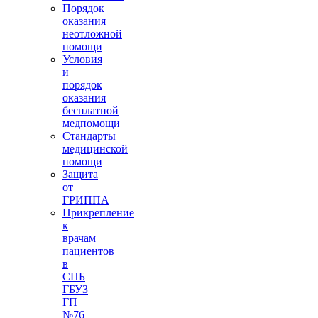
Порядок
оказания
неотложной
помощи
Условия
и
порядок
оказания
бесплатной
медпомощи
Стандарты
медицинской
помощи
Защита
от
ГРИППА
Прикрепление
к
врачам
пациентов
в
СПБ
ГБУЗ
ГП
№76