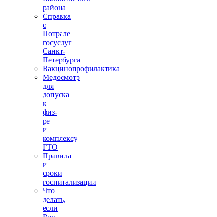
района
Справка
о
Потрале
госуслуг
Санкт-
Петербурга
Вакцинопрофилактика
Медосмотр
для
допуска
к
физ-
ре
и
комплексу
ГТО
Правила
и
сроки
госпитализации
Что
делать,
если
Вас