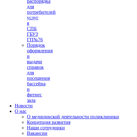
распорядка
для
потребителей
услуг
в
СПБ
ГБУЗ
ГП№76
Порядок
оформления
и
выдачи
справок
для
посещения
бассейна
и
фитнес
зала
Новости
О нас
О медицинской деятельности поликлиники
Концепция развития
Наши сотрудники
Вакансии