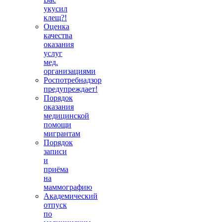
укусил
клещ?!
Оценка
качества
оказания
услуг
мед.
организациями
Роспотребнадзор
предупреждает!
Порядок
оказания
медицинской
помощи
мигрантам
Порядок
записи
и
приёма
на
маммографию
Академический
отпуск
по