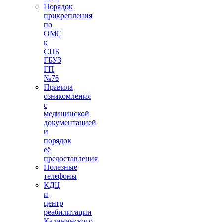
Порядок
прикрепления
по
ОМС
к
СПБ
ГБУЗ
ГП
№76
Правила
ознакомления
с
медицинской
документацией
и
порядок
её
предоставления
Полезные
телефоны
КДЦ
и
центр
реабилитации
Калининского