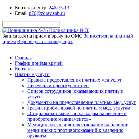
Контакт-центр:
246-73-13
Email:
p76@zdrav.spb.ru
Поликлиника №76
Записаться на приём к врачу по ОМС
Записаться на платный
приём
Версия для слабовидящих
Главная
График приёма врачей
Контакты
Платные услуги
Правила предоставления платных мед.услуг
Перечень и прейскурант цен
Список сотрудников, оказывающих платные
услуги
Документы на предоставление платных мед. услуг
График приёма врачей по платным мед. услугам
«Социальный вычет по расходам на лечение и
приобретение медикаментов»
Медицинское освидетельствование на наличие
медицинских противопоказаний к владению
оружием