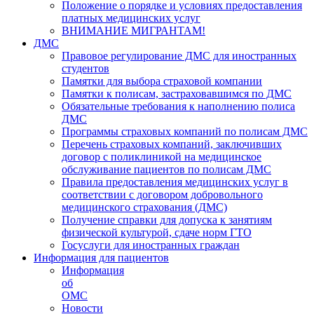
Положение о порядке и условиях предоставления
платных медицинских услуг
ВНИМАНИЕ МИГРАНТАМ!
ДМС
Правовое регулирование ДМС для иностранных
студентов
Памятки для выбора страховой компании
Памятки к полисам, застраховавшимся по ДМС
Обязательные требования к наполнению полиса
ДМС
Программы страховых компаний по полисам ДМС
Перечень страховых компаний, заключивших
договор с поликлиникой на медицинское
обслуживание пациентов по полисам ДМС
Правила предоставления медицинских услуг в
соответствии с договором добровольного
медицинского страхования (ДМС)
Получение справки для допуска к занятиям
физической культурой, сдаче норм ГТО
Госуслуги для иностранных граждан
Информация для пациентов
Информация
об
ОМС
Новости