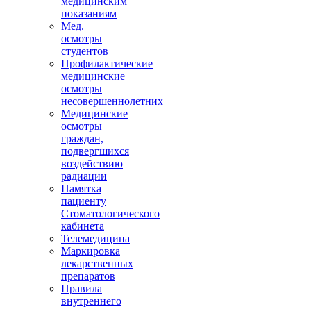
медицинским
показаниям
Мед.
осмотры
студентов
Профилактические
медицинские
осмотры
несовершеннолетних
Медицинские
осмотры
граждан,
подвергшихся
воздействию
радиации
Памятка
пациенту
Стоматологического
кабинета
Телемедицина
Маркировка
лекарственных
препаратов
Правила
внутреннего