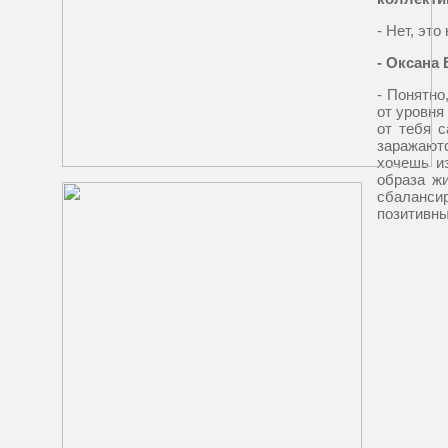
- Нет, эт
-
Оксана 
- Понятно
от уровня
от тебя с
заражаютс
хочешь и
образа жи
сбаланси
позитивны