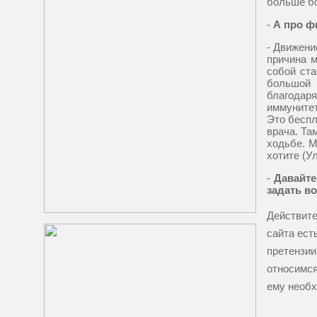
больше бо
-
А про ф
- Движени
причина м
собой ста
большой 
благодаря
иммунитет
Это беспл
врача. Та
ходьбе. М
хотите (У
-
Давайте
задать во
Действите
сайта ест
претензии
относимся
ему необх