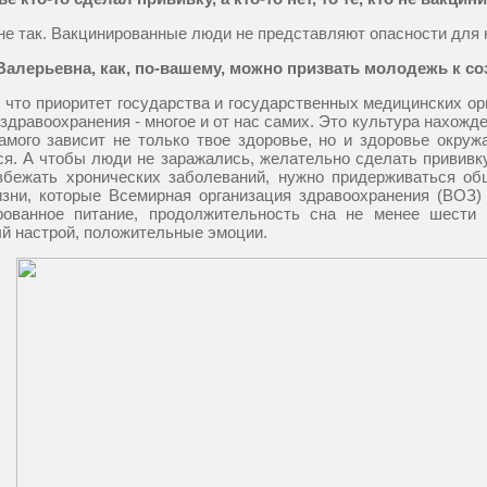
о не так. Вакцинированные люди не представляют опасности для
Валерьевна, как, по-вашему, можно призвать молодежь к 
, что приоритет государства и государственных медицинских ор
 здравоохранения - многое и от нас самих. Это культура нахож
амого зависит не только твое здоровье, но и здоровье окру
я. А чтобы люди не заражались, желательно сделать прививку 
збежать хронических заболеваний, нужно придерживаться об
зни, которые Всемирная организация здравоохранения (ВОЗ) 
рованное питание, продолжительность сна не менее шести ч
й настрой, положительные эмоции.