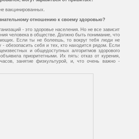
 не вакцинированных.
сознательному отношению к своему здоровью?
ганизаций - это здоровье населения. Но не все зависит
дения человека в обществе. Должно быть понимание, что
жающих. Если ты не болеешь, то вокруг тебя люди не
- обезопасить себя и тех, кто находится рядом. Если
щеизвестных и общедоступных алгоритмов здорового
объявила приоритетными. Их пять: отказ от курения,
асов, занятие физкультурой, и, что очень важно -