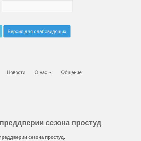
Версия для слабовидящих
Новости
О нас
Общение
 преддверии сезона простуд
преддверии сезона простуд.