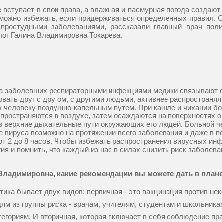
 вступает в свои права, а влажная и пасмурная погода создаю
можно избежать, если придерживаться определенных правил. О
 простудными заболеваниями, рассказали главный врач по
ог Галина Владимировна Токарева.
а заболевших респираторными инфекциями медики связывают с 
овать друг с другом, с другими людьми, активнее распространяя
к человеку воздушно-капельным путем. При кашле и чихании б
спространяются в воздухе, затем осаждаются на поверхностях 
в верхние дыхательные пути окружающих его людей. Больной че
 вируса возможно на протяжении всего заболевания и даже в 
 от 2 до 8 часов. Чтобы избежать распространения вирусных и
ия и помнить, что каждый из нас в силах снизить риск заболев
Владимировна, какие рекомендации вы можете дать в план
ика бывает двух видов: первичная - это вакцинация против не
дям из группы риска - врачам, учителям, студентам и школьни
тегориям. И вторичная, которая включает в себя соблюдение пра