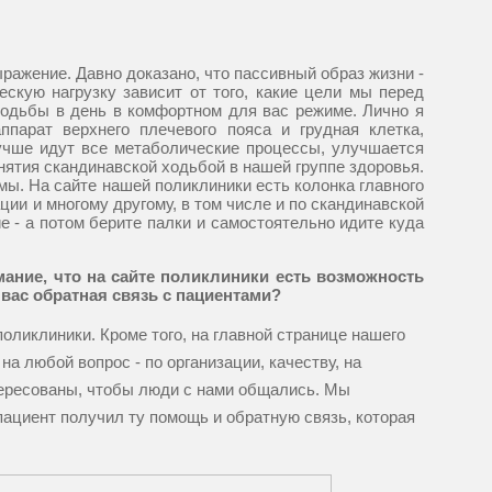
ыражение. Давно доказано, что пассивный образ жизни -
скую нагрузку зависит от того, какие цели мы перед
ходьбы в день в комфортном для вас режиме. Лично я
парат верхнего плечевого пояса и грудная клетка,
лучше идут все метаболические процессы, улучшается
нятия скандинавской ходьбой в нашей группе здоровья.
мы. На сайте нашей поликлиники есть колонка главного
ции и многому другому, в том числе и по скандинавской
е - а потом берите палки и самостоятельно идите куда
мание, что на сайте поликлиники есть возможность
у вас обратная связь с пациентами?
оликлиники. Кроме того, на главной странице нашего
на любой вопрос - по организации, качеству, на
интересованы, чтобы люди с нами общались. Мы
пациент получил ту помощь и обратную связь, которая