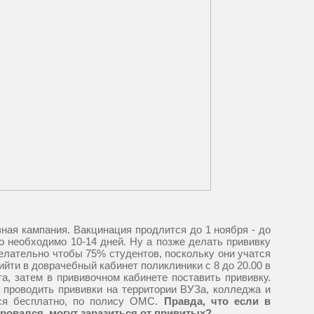
зная кампания. Вакцинация продлится до 1 ноября - до
о необходимо 10-14 дней. Ну а позже делать прививку
лательно чтобы 75% студентов, поскольку они учатся
ийти в доврачебный кабинет поликлиники с 8 до 20.00 в
та, затем в прививочном кабинете поставить прививку.
 проводить прививки на территории ВУЗа, колледжа и
тся бесплатно, по полису ОМС.
Правда, что если в
нировался, могут заразиться от привитых?