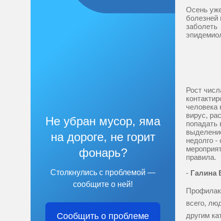
Осень уже
болезней 
заболеть
эпидемиол
Рост числ
контактир
человека 
вирус, ра
Не убран мусор, яма
попадать 
выделение
на дороге, не горит
недолго -
мероприят
фонарь?
правила.
Столкнулись с проблемой —
-
Галина 
сообщите о ней!
Профилакт
всего, лю
Сообщить о проблеме
другим ка