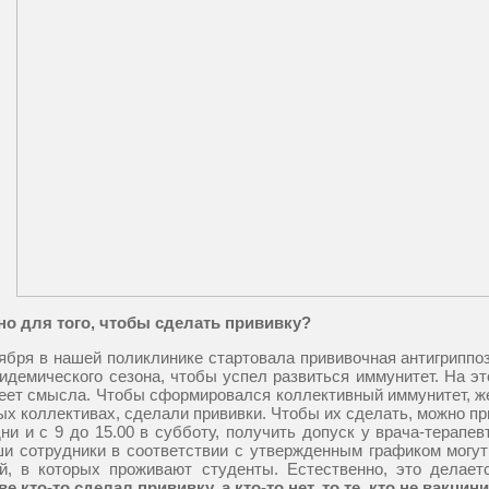
но для того, чтобы сделать прививку?
тября в нашей поликлинике стартовала прививочная антигриппо
идемического сезона, чтобы успел развиться иммунитет. На эт
еет смысла. Чтобы сформировался коллективный иммунитет, же
ых коллективах, сделали прививки. Чтобы их сделать, можно пр
ни и с 9 до 15.00 в субботу, получить допуск у врача-терапев
и сотрудники в соответствии с утвержденным графиком могут
й, в которых проживают студенты. Естественно, это делае
е кто-то сделал прививку, а кто-то нет, то те, кто не вакци