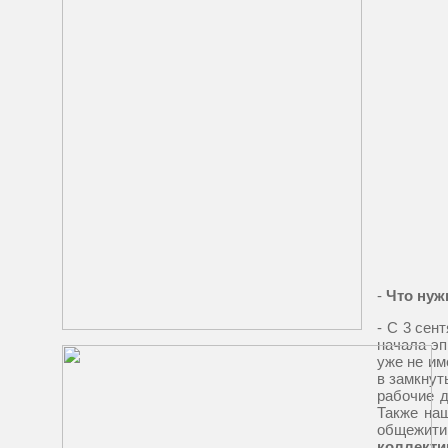
-
Что нуж
- С 3 сен
начала эп
уже не им
в замкнут
рабочие д
Также наш
общежити
коллектив