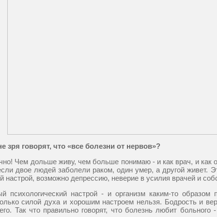
не зря говорят, что «все болезни от нервов»?
чно! Чем дольше живу, чем больше понимаю - и как врач, и как 
если двое людей заболели раком, один умер, а другой живет. Э
й настрой, возможно депрессию, неверие в усилия врачей и собс
ый психологический настрой - и организм каким-то образом 
олько силой духа и хорошим настроем нельзя. Бодрость и ве
его. Так что правильно говорят, что болезнь любит больного