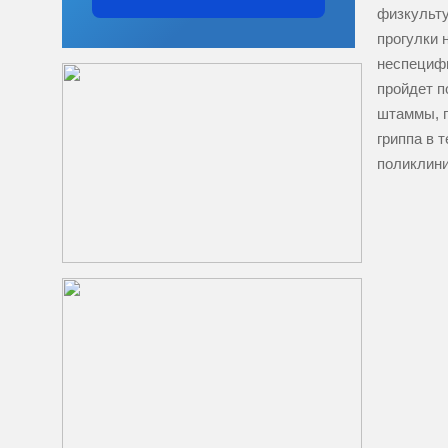
физкульту
прогулки 
неспецифи
пройдет п
штаммы, п
гриппа в 
поликлини