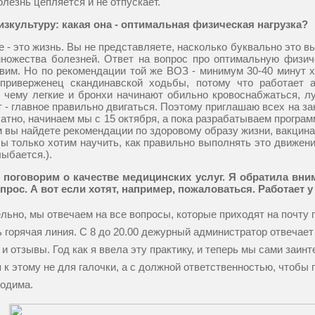
лезнь цепляется и не отпускает.
изкультуру: какая она - оптимальная физическая нагрузка?
е - это жизнь. Вы не представляете, насколько буквально это в
ножества болезней. Ответ на вопрос про оптимальную физиче
вим. Но по рекомендации той же ВОЗ - минимум 30-40 минут 
приверженец скандинавской ходьбы, потому что работает ап
 чему легкие и бронхи начинают обильно кровоснабжаться, 
 - главное правильно двигаться. Поэтому приглашаю всех на за
атно, начинаем мы с 15 октября, а пока разрабатываем програм
м вы найдете рекомендации по здоровому образу жизни, вакцина
ы только хотим научить, как правильно выполнять это движени
лыбается.).
 поговорим о качестве медицинских услуг. Я обратила вни
прос. А вот если хотят, например, пожаловаться. Работает 
льно, мы отвечаем на все вопросы, которые приходят на почту п
ь горячая линия. С 8 до 20.00 дежурный администратор отвечает 
 и отзывы. Год как я ввела эту практику, и теперь мы сами за
 к этому не для галочки, а с должной ответственностью, чтобы 
одима.