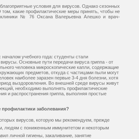
т благоприятные условия для вирусов. Однако сезонных
 том, какие профилактические меры принять, чтобы не
ликлиники № 76 Оксана Валерьевна Алешко и врач-
началом учебного года: студенты стали
 вирусы. Основные пути передачи вируса гриппа - от
ольного человека микроскопические капли, содержащие
окружающих предметов, откуда с частицами пыли могут
ловек наиболее заразен первые 3-4 дня болезни, хотя
период выздоровления. Во внешней среде вирусы живут
нфекций, необходимо выполнять профилактические
ания и распространения гриппа, выполняя простые
е профилактики заболевания?
которых вирусов, которую мы рекомендуем, прежде
кам, людям с пониженным иммунитетом и некоторым
вил личной гигиены, закаливание, занятие