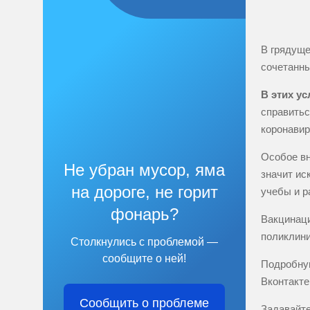
В грядуще
сочетанны
В этих у
справитьс
коронавир
Особое вн
Не убран мусор, яма
значит ис
на дороге, не горит
учебы и р
фонарь?
Вакцинаци
поликлини
Столкнулись с проблемой —
сообщите о ней!
Подробную
Вконтакте
Сообщить о проблеме
Задавайте