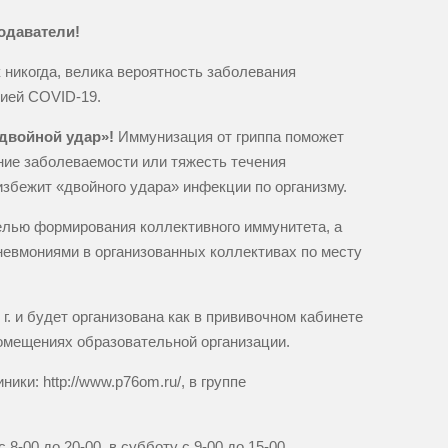
одаватели!
никогда, велика вероятность заболевания
цией COVID-19.
«двойной удар»!
Иммунизация от гриппа поможет
ение заболеваемости или тяжесть течения
избежит «двойного удара» инфекции по организму.
елью формирования коллективного иммунитета, а
евмониями в организованных коллективах по месту
г. и будет организована как в прививочном кабинете
в помещениях образовательной организации.
ки: http://www.p76om.ru/, в группе
8-00 до 20-00, в субботу с 9-00 до 15-00