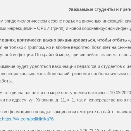
Уважаемые студенты и преп
м эпидемиологическом сезоне подъема вирусных инфекций, как 
ми инфекциями – ОРВИ (грипп) и новой коронавирусной инфек
словиях, критически важно вакцинироваться, чтобы отбить 
я не только с гриппом, но и вполне вероятно, повлияет на сниж
усной инфекции. По крайней мере, привившийся человек точно 
имание будет уделяться вакцинации педагогов и студентов с ц
ключения «вспышек» заболеваний гриппом и внебольничными пн
аботы.
я от гриппа начнется по мере поступления вакцины с 10.09.2020 
ки по адресу: ул. Хлопина, д. 11, к. 1, так и непосредственно 
 информацию о порядке вакцинации смотрите на сайте поликлини
:
https://vk.com/poliklinika76
.
 вопросы по телефону контакт-центра: 246-73-13 в рабочие дни с 